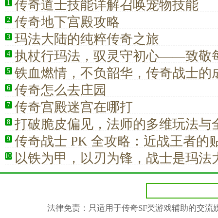
传奇道士技能详解召唤宠物技能
1
传奇地下宫殿攻略
2
玛法大陆的纯粹传奇之旅
3
执杖行玛法，驭灵守初心——致敬
4
江湖的道士职业
铁血燃情，不负韶华，传奇战士的
5
传奇怎么去庄园
6
传奇宫殿迷宫在哪打
7
打破脆皮偏见，法师的多维玩法与
8
传奇战士 PK 全攻略：近战王者的
9
以铁为甲，以刃为锋，战士是玛法
10
灭的战魂
法律免责：只适用于传奇SF类游戏辅助的交流