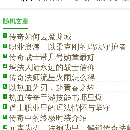
随机文章
传奇如何去魔龙城
1
职业浪漫，以柔克刚的玛法守护者​
2
传奇战士带几号勋章最好
3
玛法大陆永远的战士信仰
4
传奇法师流星火雨怎么得
5
以热血为刃，赴青春之约
6
热血传奇手游技能书哪里爆
7
道士职业里的玛法情怀与坚守
8
传奇中的终极时装介绍
9
元素为刃，法袍为甲，解锁传奇法
10