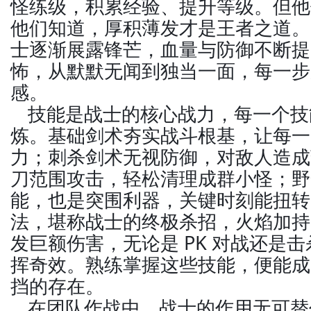
怪练级，积累经验、提升等级。但他
他们知道，厚积薄发才是王者之道。
士逐渐展露锋芒，血量与防御不断提
怖，从默默无闻到独当一面，每一步
感。
技能是战士的核心战力，每一个技
炼。基础剑术夯实战斗根基，让每一
力；刺杀剑术无视防御，对敌人造成
刀范围攻击，轻松清理成群小怪；野
能，也是突围利器，关键时刻能扭转
法，堪称战士的终极杀招，火焰加持
发巨额伤害，无论是 PK 对战还是击杀
挥奇效。熟练掌握这些技能，便能成
挡的存在。
在团队作战中，战士的作用无可替