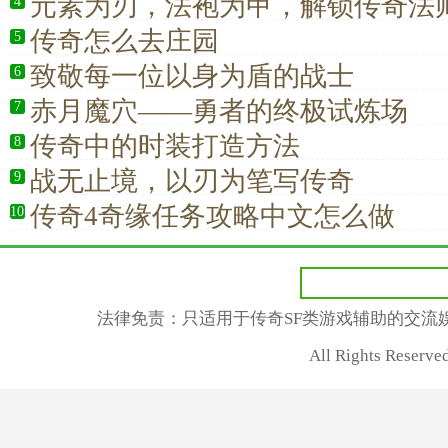
元素为刃，法袍为甲，解锁传奇法
4
漫
传奇怎么去庄园
5
致敬每一位以身为盾的战士
6
赤月魔穴——勇者的终极试炼场
7
传奇中的时装打造方法
8
战无止境，以刃为笔写传奇
9
传奇4奇缘任务攻略中文怎么做
10
法律免责：只适用于传奇SF类游戏辅助的交流
All Rights Rese