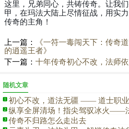
这里，兄弟同心，共铸传奇。让我们
甲，在玛法大陆上尽情征战，用实力
传奇的主角！
上一篇：
《一符一毒闯天下：传奇道
的逍遥王者》
下一篇：
十年传奇初心不改，法师依
随机文章
初心不改，道法无疆 —— 道士职
1
与情怀传承
纵享全屏清场！指尖驾驭冰火——
2
传奇不归路怎么走出去
3