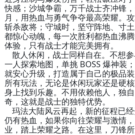
快感；沙城争霸，万千战士齐冲锋，
月，用热血与勇气争夺最高荣耀。攻
斩杀敌将；守城时，坚守阵地、寸土
都惊心动魄，每一次胜利都热血沸腾
体验，只有战士才能完美拥有。
散人休闲，战士同样自在。不想参
一人探索地图，单挑 BOSS 爆神
就安心升级，打造属于自己的极品装
所有玩法，无论是休闲玩家还是硬核
身上找到乐趣。不用依赖他人，独自
奇，这就是战士的独特优势。
玛法大陆风云再起，新的征程已经
仍有热血，如果你向往荣耀与激情，
业，踏上荣耀之路。在这里，刀锋所