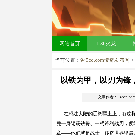
网站首页
1.80火龙
当前位置：
945cq.com传奇发布网
>
以铁为甲，以刃为锋
文章作者：945cq.c
在玛法大陆的辽阔疆土上，有这
凭一身钢筋铁骨、一柄锋利战刃，便
章——他们就是战士，传奇世界里最