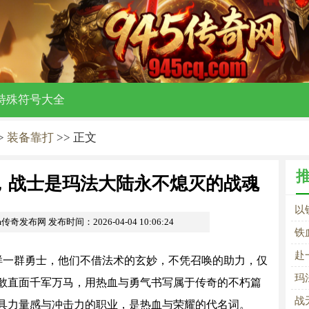
特殊符号大全
>
装备靠打
>> 正文
，战士是玛法大陆永不熄灭的战魂
以
om传奇发布网
发布时间：2026-04-04 10:06:24
不
铁
江
赴
样一群勇士，他们不借法术的玄妙，不凭召唤的助力，仅
玛
敢直面千军万马，用热血与勇气书写属于传奇的不朽篇
里
战
具力量感与冲击力的职业，是热血与荣耀的代名词。