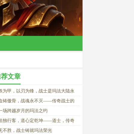
推荐文章
铁为甲，以刃为锋，战士是玛法大陆永
熄灭的战魂
血铸傲骨，战魂永不灭——传奇战士的
湖传奇
一场跨越岁月的玛法之约
法独行客，道心定乾坤——道士，传奇
最有风骨的职业
无不胜，战士铸就玛法荣光