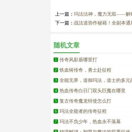
上一篇：
玛法法神，魔力无双——解
下一篇：
战法道协作秘籍！全副本通
随机文章
传奇风影盾哪里打
1
铁血铸传奇，勇士赴征程
2
全能无界，道御玛法，道士的多元
3
热血传奇白日门双头巨魔在哪里
4
复古传奇魔龙特使怎么打
5
玛法全能者的传奇征程
6
玛法不负少年，热血永不落幕
7
秘境解谜：智慧与魔法的双重征途
8