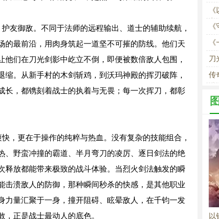
《
家
《
、护友御敌。不同于法师的远程输出、道士的辅助续航，
场
《
场的最前沿，用肉身筑起一道坚不可摧的防线。他们天
刀
让他们在刀光剑影中屹立不倒，即便被数倍敌人包围，
退缩。从新手村的木剑斩鸡，到沃玛神殿的挥刃破阵，
传
法
成长，都镌刻着战士的执着与无畏；每一次挥刀，都彰
爽快，更在于操作的纯粹与热血。没有复杂的技能组合，
热、野蛮冲撞的霸道、半月弯刀的凌厉、逐日剑法的绝
次释放都能带来极致的战斗体验。当烈火剑法触发的瞬
能击溃敌人的防御，那种瞬间秒杀的快感，是其他职业
身力量汇聚于一身，撞开阻碍、眩晕敌人，在千钧一发
敢，正是战士最动人的底色。
以