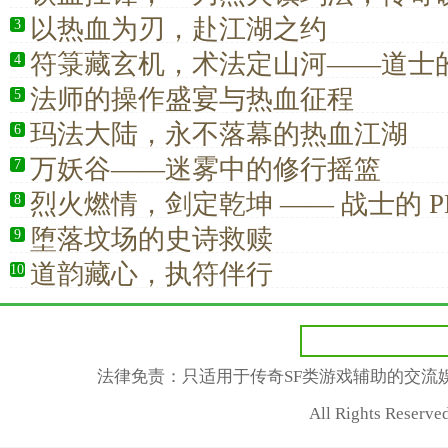
士
以热血为刃，赴江湖之约
3
符箓藏玄机，术法定山河——道士
4
全解析
法师的操作盛宴与热血征程
5
玛法大陆，永不落幕的热血江湖
6
万妖谷——迷雾中的修行摇篮
7
烈火燃情，剑定乾坤 —— 战士的 P
8
堕落坟场的史诗救赎
9
道韵藏心，执符伴行
10
法律免责：只适用于传奇SF类游戏辅助的交流
All Rights Rese