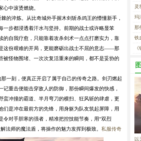
征
灵
家心中滚烫燃烧。
玛
斩棘的淬炼。从比奇城外手握木剑斩杀鸡王的懵懂新手，
那
每一步都浸透着汗水与坚持。前期的战士或许略显笨
铁
续的自我疗愈，只能靠着攻杀剑术一点点打磨实力，靠
诗
是这份艰难的开局，更能磨砺出战士不屈的意志——那
《
勇
些被怪物围堵、一次次复活重来的瞬间，都不是妥协的
的那一刻，便真正开启了属于自己的传奇之路。剑刃燃起
一记重击便能击穿敌人的防御，那份瞬间爆发的快感，
野蛮冲撞的霸道、半月弯刀的横扫、狂风斩的肆虐，更
他们是冲在最前方的先锋，用身躯为队友筑起屏障，用
是令对手胆寒的强者，精准把控技能节奏，用“双烈
破解法师的魔法盾，将操作的魅力发挥到极致。
私服传奇
以