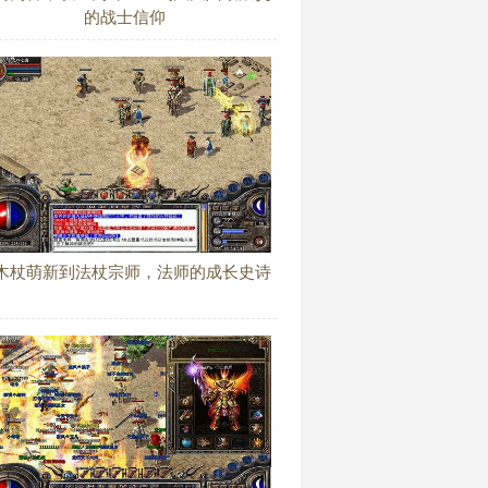
的战士信仰
木杖萌新到法杖宗师，法师的成长史诗