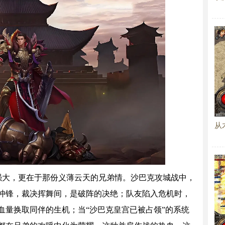
从
强大，更在于那份义薄云天的兄弟情。沙巴克攻城战中，
冲锋，裁决挥舞间，是破阵的决绝；队友陷入危机时，
血量换取同伴的生机；当“沙巴克皇宫已被占领”的系统