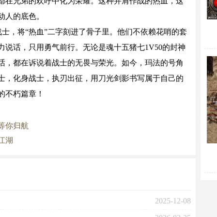
都在兄弟的欢呼中化为荣耀。这种并肩作战的热血，这
动人的底色。
士，将“热血”二字刻进了骨子里。他们不依赖花哨的套
说话，只用勇气前行。无论是魂十五猪七1V50的封神
话，都在诉说着战士的无畏与荣光。如今，玛法的号角
士，化身战士，执刃出征，用刀光剑影书写属于自己的
的不朽篇章！
等你归航
江湖
2025-12-08