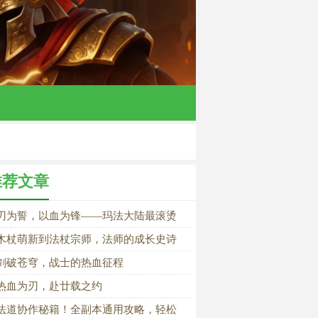
推荐文章
刃为誓，以血为锋——玛法大陆最滚烫
战士信仰
木杖萌新到法杖宗师，法师的成长史诗
剑破苍穹，战士的热血征程
热血为刃，赴廿载之约
法道协作秘籍！全副本通用攻略，轻松