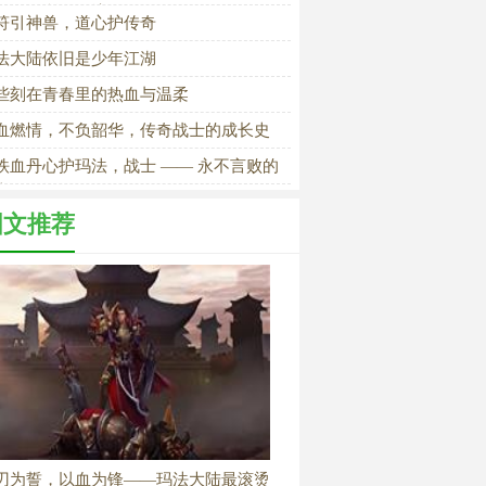
服传奇所有秘境
符引神兽，道心护传奇
法大陆依旧是少年江湖
些刻在青春里的热血与温柔
血燃情，不负韶华，传奇战士的成长史
铁血丹心护玛法，战士 —— 永不言败的
士赞歌》
图文推荐
刃为誓，以血为锋——玛法大陆最滚烫