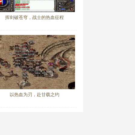
挥剑破苍穹，战士的热血征程
以热血为刃，赴廿载之约