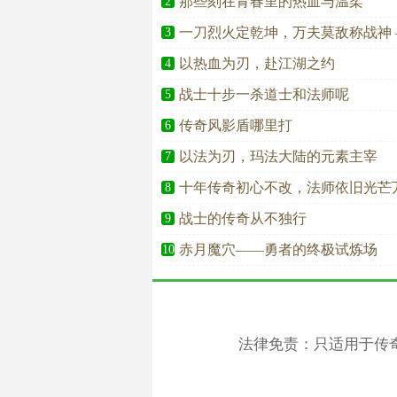
那些刻在青春里的热血与温柔
2
一刀烈火定乾坤，万夫莫敌称战神 
3
以热血为刃，赴江湖之约
4
战士十步一杀道士和法师呢
5
传奇风影盾哪里打
6
以法为刃，玛法大陆的元素主宰
7
十年传奇初心不改，法师依旧光芒
8
战士的传奇从不独行
9
赤月魔穴——勇者的终极试炼场
10
法律免责：只适用于传