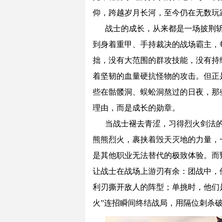
仰，跨越岁月长河，至今仍在无数玩
战士的成长，从来都是一场披荆
到身着重甲、手持裁决的战场霸主，
拙，没有大范围的群攻技能，没有持
着坚韧的血量硬抗怪物的攻击。但正
些在骷髅洞、蜈蚣洞熬过的日夜，那
理由，而是成长的勋章。
当战士褪去青涩，习得烈火剑法
熊熊烈火，裹挟着毁天灭地的力量，
是其他职业无法替代的极致体验。而
让战士在战场上游刃有余：团战中，
利刃撕开敌人的阵型；单挑时，他们
火”连招瞬间终结战局，用隔位刺杀