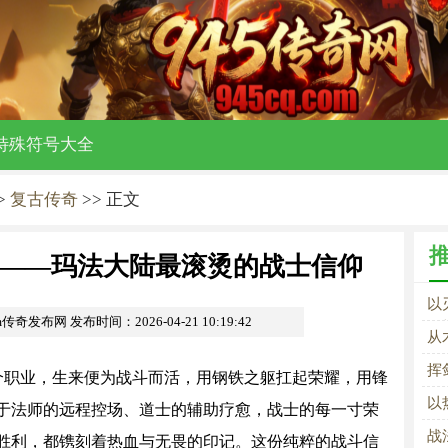
特殊符号大全
>
复古传奇
>> 正文
——玛法大陆最滚烫的战士信仰
以
om传奇发布网
发布时间：2026-04-21 10:19:42
的
从
挥
个职业，生来便为战斗而活，用钢铁之躯扛起荣耀，用锋
以
于法师的远程控场、道士的辅助疗愈，战士的每一寸荣
战
胜利，都镌刻着热血与无畏的印记。这份纯粹的战斗信