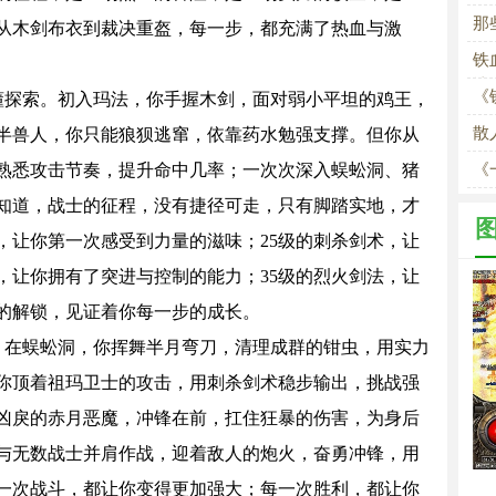
那
从木剑布衣到裁决重盔，每一步，都充满了热血与激
铁
诗
《
懂探索。初入玛法，你手握木剑，面对弱小平坦的鸡王，
勇
散
半兽人，你只能狼狈逃窜，依靠药水勉强支撑。但你从
压
熟悉攻击节奏，提升命中几率；一次次深入蜈蚣洞、猪
《
气
知道，战士的征程，没有捷径可走，只有脚踏实地，才
，让你第一次感受到力量的滋味；25级的刺杀剑术，让
，让你拥有了突进与控制的能力；35级的烈火剑法，让
的解锁，见证着你每一步的成长。
。在蜈蚣洞，你挥舞半月弯刀，清理成群的钳虫，用实力
你顶着祖玛卫士的攻击，用刺杀剑术稳步输出，挑战强
凶戾的赤月恶魔，冲锋在前，扛住狂暴的伤害，为身后
与无数战士并肩作战，迎着敌人的炮火，奋勇冲锋，用
一次战斗，都让你变得更加强大；每一次胜利，都让你