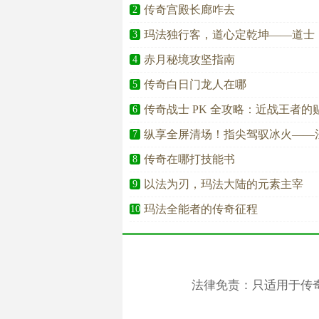
传奇宫殿长廊咋去
2
玛法独行客，道心定乾坤——道士
3
赤月秘境攻坚指南
4
传奇白日门龙人在哪
5
传奇战士 PK 全攻略：近战王者
6
纵享全屏清场！指尖驾驭冰火——
7
传奇在哪打技能书
8
以法为刃，玛法大陆的元素主宰
9
玛法全能者的传奇征程
10
法律免责：只适用于传