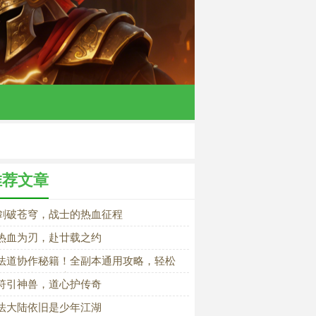
推荐文章
剑破苍穹，战士的热血征程
热血为刃，赴廿载之约
法道协作秘籍！全副本通用攻略，轻松
服传奇所有秘境
符引神兽，道心护传奇
法大陆依旧是少年江湖