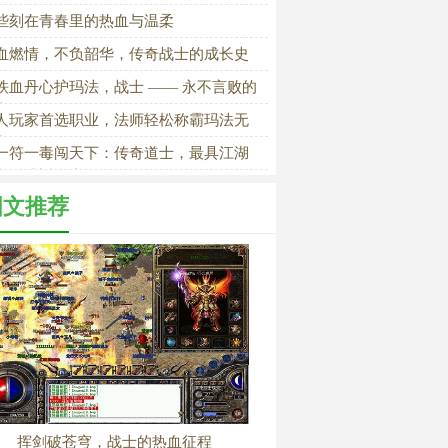
些刻在青春里的热血与温柔
血燃情，不负韶华，传奇战士的成长史
铁血丹心护玛法，战士 —— 永不言败的
士赞歌》
人玩家首选职业，法师轻松称霸玛法无
力
一符一毒闯天下：传奇道士，最具江湖
息的逍遥王者》
图文推荐
挥剑破苍穹，战士的热血征程