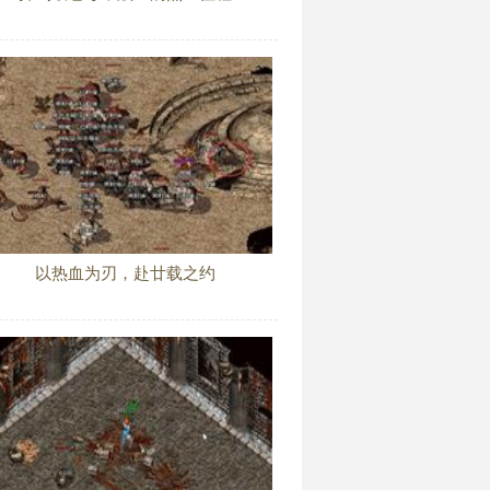
以热血为刃，赴廿载之约