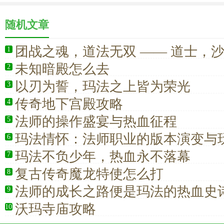
随机文章
团战之魂，道法无双 —— 道士，
1
核心密码
未知暗殿怎么去
2
以刃为誓，玛法之上皆为荣光
3
传奇地下宫殿攻略
4
法师的操作盛宴与热血征程
5
玛法情怀：法师职业的版本演变与
6
玛法不负少年，热血永不落幕
7
复古传奇魔龙特使怎么打
8
法师的成长之路便是玛法的热血史
9
沃玛寺庙攻略
10