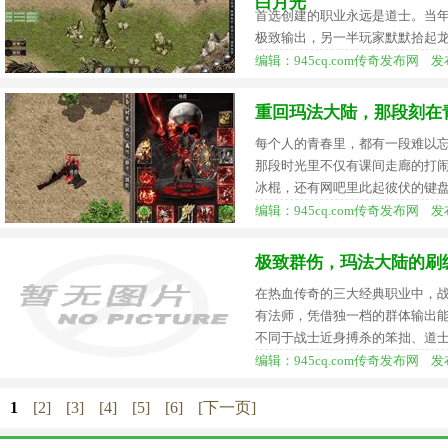
白月光
首选创建的职业永远是道士。当
极致输出，另一半玩家默默拾起
编辑：945cq.com传奇发布网 发布时间
重回玛法大陆，那段刻在
每个人的青春里，都有一段难以
那段时光里不仅有课间走廊的打
冰棍，还有网吧里此起彼伏的键
编辑：945cq.com传奇发布网 发布时间
极致群伤，玛法大陆的刷
在热血传奇的三大经典职业中，
有法师，凭借独一档的群体输出
不同于战士近身搏杀的笨拙、道
编辑：945cq.com传奇发布网 发布时间
1
[2]
[3]
[4]
[5]
[6]
[下一页]