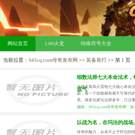
网站首页
1.80火龙
特殊符号大全
当前位置：
945cq.com传奇发布网
>>
装备靠打
>> 第 1 页
细数法师七大本命法术，
法师依靠风火雷电七大核心本命
底气
霸，每一个技能都有着不可替代
系。很多玩家玩法师多年，只注
编辑：945cq.com传奇发布网 发布时间
以战为名，在玛法的战场
传奇的魅力，从来不止于怀旧的