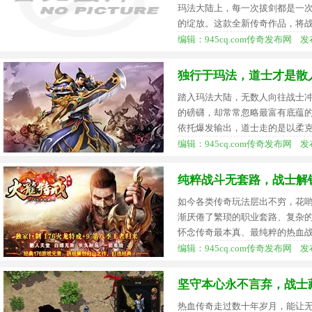
玛法大陆上，每一次拔剑都是一
的绽放。这款全新传奇作品，将
编辑：945cq.com传奇发布网 发布时间
独行于玛法，道士才是散
踏入玛法大陆，无数人向往战士
的磅礴，却常常忽略最富有底蕴
依托爆发输出，道士走的是以柔
编辑：945cq.com传奇发布网 发布时间
纯粹战斗无套路，战士解
如今各类传奇玩法层出不穷，花
渐厌倦了繁琐的职业套路、复杂
怀念传奇最本真、最纯粹的热血
编辑：945cq.com传奇发布网 发布时间
坚守本心永不言弃，战士
热血传奇走过数十年岁月，能让