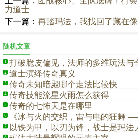
上一篇：
团战核心、全队底牌！行会
力道士
下一篇：
再踏玛法，我找回了藏在像
随机文章
打破脆皮偏见，法师的多维玩法与
1
道士演绎传奇真义
2
传奇未知暗殿哪个走法比较快
3
传奇技能流星火雨怎么获得
4
传奇的七怖天是在哪里
5
《冰与火的交织，雷与电的狂舞 —
6
全解析》
以铁为甲，以刃为锋，战士是玛法
7
灭的战魂
8