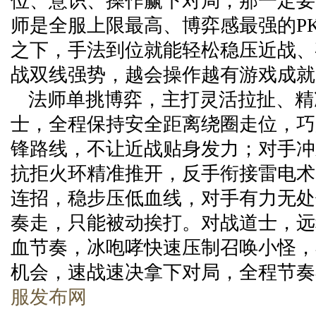
位、意识、操作赢下对局，那一定要
师是全服上限最高、博弈感最强的P
之下，手法到位就能轻松稳压近战、
战双线强势，越会操作越有游戏成就
法师单挑博弈，主打灵活拉扯、精
士，全程保持安全距离绕圈走位，巧
锋路线，不让近战贴身发力；对手冲
抗拒火环精准推开，反手衔接雷电术
连招，稳步压低血线，对手有力无处
奏走，只能被动挨打。对战道士，远
血节奏，冰咆哮快速压制召唤小怪，
机会，速战速决拿下对局，全程节奏
服发布网