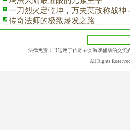
玛法大陆最耀眼的元素主宰
一刀烈火定乾坤，万夫莫敌称战神 
9
析传奇战士
传奇法师的极致爆发之路
10
法律免责：只适用于传奇SF类游戏辅助的交流
All Rights Rese